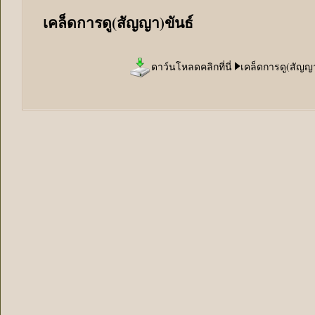
เคล็ดการดู(สัญญา)ขันธ์
ดาว์นโหลดคลิกที่นี่
เคล็ดการดู(สัญญา