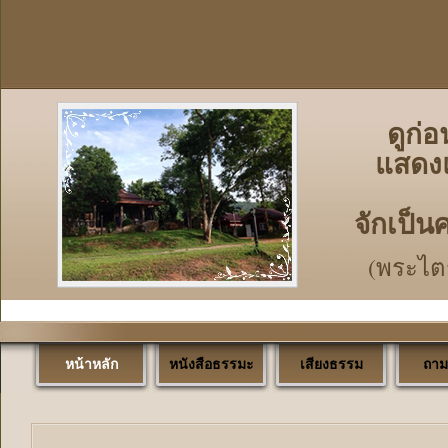
ดูก่อ
แสดงแ
จักเป็
(พระไตร
หน้าหลัก
หนังสือธรรมะ
เสียงธรรม
ถาม